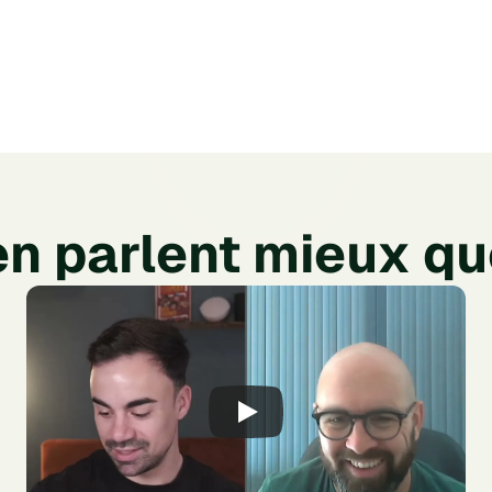
+4,9/5
de note sur 110
s
avis Trustpilot
’en parlent mieux q