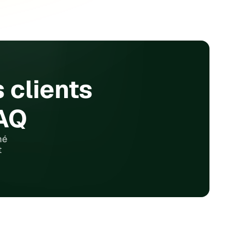
 clients 
PAQ
é 
 