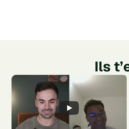
+365
+100k€
investisseurs
de patrimoine atteints 
accompagnés
pourplusieurs membre
Ils t