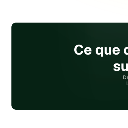
Ce que d
su
De